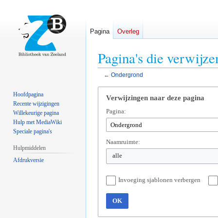
Pagina
Overleg
Pagina's die verwijz
←
Ondergrond
Naar
Naar
Hoofdpagina
Verwijzingen naar deze pagina
navigatie
zoeken
Recente wijzigingen
Pagina:
springen
springen
Willekeurige pagina
Hulp met MediaWiki
Speciale pagina's
Naamruimte:
Hulpmiddelen
alle
Afdrukversie
Invoeging sjablonen verbergen
OK