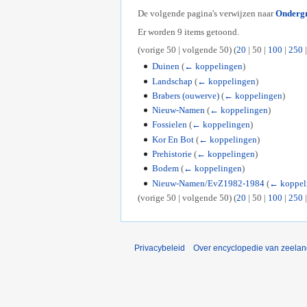
De volgende pagina's verwijzen naar
Onderg
Er worden 9 items getoond.
(
vorige 50
|
volgende 50
) (
20
|
50
|
100
|
250
Duinen
(
← koppelingen
)
Landschap
(
← koppelingen
)
Brabers (ouwerve)
(
← koppelingen
)
Nieuw-Namen
(
← koppelingen
)
Fossielen
(
← koppelingen
)
Kor En Bot
(
← koppelingen
)
Prehistorie
(
← koppelingen
)
Bodem
(
← koppelingen
)
Nieuw-Namen/EvZ1982-1984
(
← koppel
(
vorige 50
|
volgende 50
) (
20
|
50
|
100
|
250
Privacybeleid
Over encyclopedie van zeela