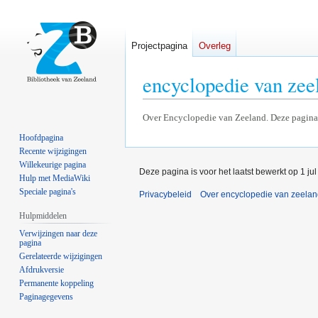
Projectpagina
Overleg
encyclopedie van zee
Naar
Naar
Over Encyclopedie van Zeeland. Deze pagina
navigatie
zoeken
Hoofdpagina
springen
springen
Recente wijzigingen
Willekeurige pagina
Deze pagina is voor het laatst bewerkt op 1 ju
Hulp met MediaWiki
Speciale pagina's
Privacybeleid
Over encyclopedie van zeela
Hulpmiddelen
Verwijzingen naar deze
pagina
Gerelateerde wijzigingen
Afdrukversie
Permanente koppeling
Paginagegevens