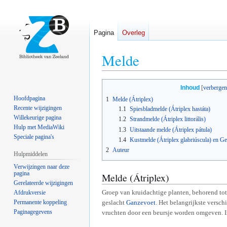
Pagina
Overleg
Melde
Naar
Naar
Inhoud
navigatie
zoeken
Hoofdpagina
1
Melde (Átriplex)
springen
springen
Recente wijzigingen
1.1
Spiesbladmelde (Átriplex hastáta)
Willekeurige pagina
1.2
Strandmelde (Átriplex littorális)
Hulp met MediaWiki
1.3
Uitstaande melde (Átriplex pátula)
Speciale pagina's
1.4
Kustmelde (Átriplex glabriúscula) en Ge
2
Auteur
Hulpmiddelen
Verwijzingen naar deze
pagina
Melde (Átriplex)
Gerelateerde wijzigingen
Groep van kruidachtige planten, behorend tot
Afdrukversie
Permanente koppeling
geslacht
Ganzevoet
. Het belangrijkste versch
Paginagegevens
vruchten door een beursje worden omgeven. I