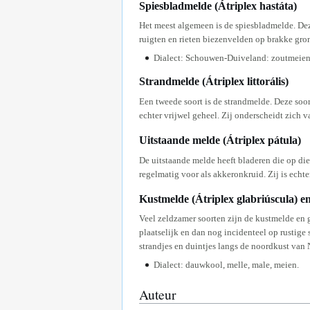
Spiesbladmelde (Átriplex hastáta)
Het meest algemeen is de spiesbladmelde. Dez
ruigten en rieten biezenvelden op brakke gro
Dialect: Schouwen-Duiveland: zoutmeien
Strandmelde (Átriplex littorális)
Een tweede soort is de strandmelde. Deze soo
echter vrijwel geheel. Zij onderscheidt zich 
Uitstaande melde (Átriplex pátula)
De uitstaande melde heeft bladeren die op die
regelmatig voor als akkeronkruid. Zij is echte
Kustmelde (Átriplex glabriúscula) e
Veel zeldzamer soorten zijn de kustmelde en g
plaatselijk en dan nog incidenteel op rustige
strandjes en duintjes langs de noordkust van
Dialect: dauwkool, melle, male, meien.
Auteur