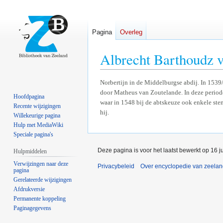
Pagina
Overleg
Albrecht Barthoudz 
Naar
Naar
Norbertijn in de Middelburgse abdij. In 153
door Matheus van Zoutelande. In deze periode
navigatie
zoeken
Hoofdpagina
waar in 1548 bij de abtskeuze ook enkele ste
springen
springen
Recente wijzigingen
hij.
Willekeurige pagina
Hulp met MediaWiki
Speciale pagina's
Deze pagina is voor het laatst bewerkt op 16 
Hulpmiddelen
Verwijzingen naar deze
Privacybeleid
Over encyclopedie van zeela
pagina
Gerelateerde wijzigingen
Afdrukversie
Permanente koppeling
Paginagegevens