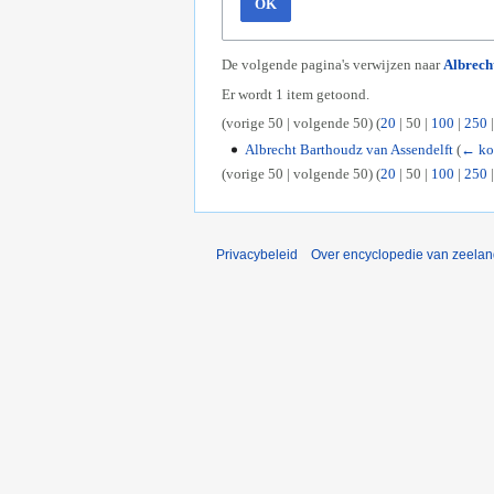
OK
De volgende pagina's verwijzen naar
Albrech
Er wordt 1 item getoond.
(
vorige 50
|
volgende 50
) (
20
|
50
|
100
|
250
Albrecht Barthoudz van Assendelft
(
← ko
(
vorige 50
|
volgende 50
) (
20
|
50
|
100
|
250
Privacybeleid
Over encyclopedie van zeela