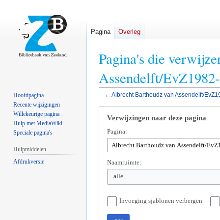
Pagina
Overleg
Pagina's die verwijz
Assendelft/EvZ1982
←
Albrecht Barthoudz van Assendelft/EvZ
Hoofdpagina
Recente wijzigingen
Naar
Naar
Willekeurige pagina
Verwijzingen naar deze pagina
navigatie
zoeken
Hulp met MediaWiki
Pagina:
springen
springen
Speciale pagina's
Hulpmiddelen
Afdrukversie
Naamruimte:
alle
Invoeging sjablonen verbergen