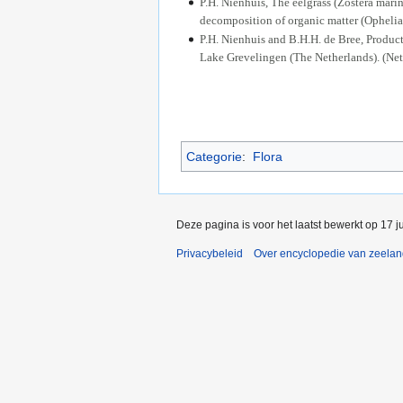
P.H. Nienhuis, The eelgrass (Zostera mar
decomposition of organic matter (Ophelia
P.H. Nienhuis and B.H.H. de Bree, Product
Lake Grevelingen (The Netherlands). (Neth
Categorie
:
Flora
Deze pagina is voor het laatst bewerkt op 17 
Privacybeleid
Over encyclopedie van zeela