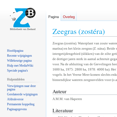
Pagina
Overleg
Zeegras (zostéra)
Naar
Naar
Zeegras (zostéra). Waterplant van zoute water
marína) en het klein zeegras (Z. nána). Beide
navigatie
zoeken
Hoofdpagina
intergetijdengebied (slikken) van de zilte ge
springen
springen
Recente wijzigingen
de dertiger jaren sterk in aantal achteruit ge
Willekeurige pagina
voor. Na de afsluiting van de Grevelingen hee
Hulp met MediaWiki
1600 ha, 1975: 2800 ha, 1978: 4000 ha). Het 
Speciale pagina's
vogels. In het Veerse Meer komen slechts enk
Hulpmiddelen
binnendijkse wateren zeegrasvelden voor (o.a
Verwijzingen naar deze
pagina
Auteur
Gerelateerde wijzigingen
A.M.M. van Haperen
Afdrukversie
Permanente koppeling
Literatuur
Paginagegevens