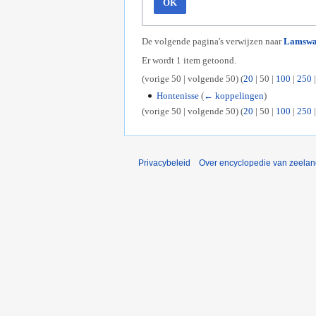
OK
De volgende pagina's verwijzen naar
Lamswa
Er wordt 1 item getoond.
(
vorige 50
|
volgende 50
) (
20
|
50
|
100
|
250
Hontenisse
(
← koppelingen
)
(
vorige 50
|
volgende 50
) (
20
|
50
|
100
|
250
Privacybeleid
Over encyclopedie van zeela