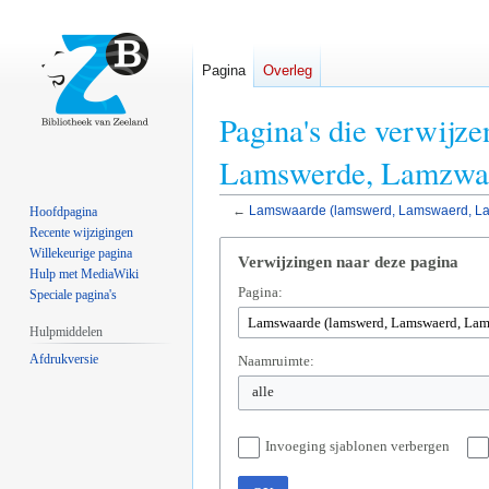
Pagina
Overleg
Pagina's die verwij
Lamswerde, Lamzwa
←
Lamswaarde (lamswerd, Lamswaerd, L
Hoofdpagina
Recente wijzigingen
Naar
Naar
Willekeurige pagina
Verwijzingen naar deze pagina
navigatie
zoeken
Hulp met MediaWiki
Pagina:
springen
springen
Speciale pagina's
Hulpmiddelen
Afdrukversie
Naamruimte:
alle
Invoeging sjablonen verbergen