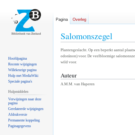
Pagina
Overleg
Salomonszegel
Naar
Naar
Plantengeslacht. Op een beperkt aantal plaat
odoránon) voor. De veelbloemige salomonszege
navigatie
zoeken
Hoofdpagina
wild voor.
springen
springen
Recente wijzigingen
Willekeurige pagina
Auteur
Hulp met MediaWiki
Speciale pagina's
A.M.M. van Haperen
Hulpmiddelen
Verwijzingen naar deze
pagina
Gerelateerde wijzigingen
Afdrukversie
Permanente koppeling
Paginagegevens