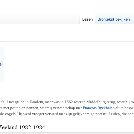
Lezen
Brontekst bekijken
84
t St.-Lucasgilde in Haarlem, maar was in 1662 weer in Middelburg terug, waar hij t
urs met potten en pannen, waarbij verwantschap met
François Ryckhals
valt te bespe
de vogels. Hij werd vroeger verward met zijn gelijknamige neef uit Leiden, die naar 
 Zeeland 1982-1984