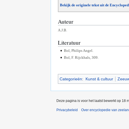
Bekijk de originele tekst uit de Encyclope
Auteur
A.J.B.
Literatuur
Bol, Philips Angel.
Bol, F. Rijckhals, 309.
Categorieën
:
Kunst & cultuur
Zeeu
Deze pagina is voor het laatst bewerkt op 18 
Privacybeleid
Over encyclopedie van zeela