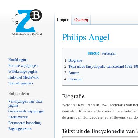
Pagina
Overleg
Philips Angel
Naar
Naar
Inhoud
navigatie
zoeken
Hoofdpagina
1
Biografie
springen
springen
Recente wijzigingen
2
Tekst uit de Encyclopedie van Zeeland 1982-19
Willekeurige pagina
3
Auteur
Hulp met MediaWiki
4
Literatuur
Speciale pagina's
Hulpmiddelen
Biografie
Verwijzingen naar deze
Werd in 1639 lid en in 1643 secretaris van he
pagina
vermeld. Hij schilderde vooral boereninterie
Gerelateerde wijzigingen
Afdrukversie
de trant van Hondecoeter en stillevens van do
Permanente koppeling
Paginagegevens
Tekst uit de Encyclopedie van