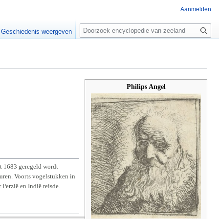
Aanmelden
Z
o
Geschiedenis weergeven
e
k
e
n
Philips Angel
ot 1683 geregeld wordt
uren. Voorts vogelstukken in
Perzië en Indië reisde.