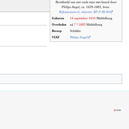
Borstbeeld van een oude man met baard door
Philips Angel, ca. 1639-1683, bron:
Rijksmuseum.nl, objectnr. RP-P-BI-84
Geboren
14 september
1616
Middelburg
Overleden
ná
? ?
1683
Middelburg
Beroep
Schilder
VIAF
Philips Angel