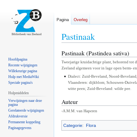
Pagina
Overleg
Pastinaak
Pastinaak (Pastindea sativa)
Naar
Naar
navigatie
zoeken
Hoofdpagina
Tweejarige kruidachtige plant, behorend tot
springen
springen
Recente wijzigingen
Zeeland algemeen voor in lage open berm- en 
Willekeurige pagina
Dialect: Zuid-Beveland, Noord-Beveland
Hulp met MediaWiki
Vlaanderen: dijkblom; Schouwen-Duivela
Speciale pagina's
witte peen; Zuid-Beveland: wilde pee.
Hulpmiddelen
Auteur
Verwijzingen naar deze
pagina
Gerelateerde wijzigingen
-A.M.M. van Haperen
Afdrukversie
Permanente koppeling
Categorie
:
Flora
Paginagegevens