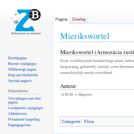
Pagina
Overleg
Mierikswortel
Mierikswortel (Armorácia rust
Naar
Naar
navigatie
zoeken
Hoofdpagina
Forse overblijvende kruidachtige plant, behor
springen
springen
Recente wijzigingen
langwerpig, gekarteld, zittend; witte bloeme
Willekeurige pagina
waarschijnlijk steeds verwilderd.
Hulp met MediaWiki
Speciale pagina's
Auteur
Hulpmiddelen
-A.M.M. v. Haperen
Verwijzingen naar deze
pagina
Gerelateerde wijzigingen
Afdrukversie
Permanente koppeling
Categorie
:
Flora
Paginagegevens