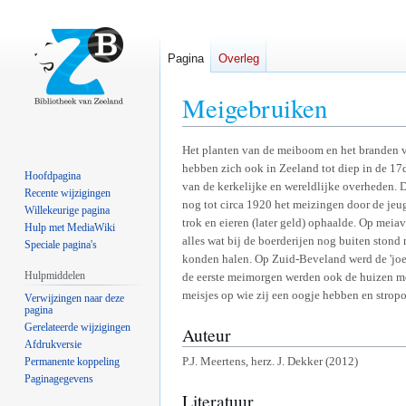
Pagina
Overleg
Meigebruiken
Naar
Naar
Het planten van de meiboom en het branden v
hebben zich ook in Zeeland tot diep in de 1
navigatie
zoeken
Hoofdpagina
van de kerkelijke en wereldlijke overheden. 
springen
springen
Recente wijzigingen
nog tot circa 1920 het meizingen door de jeu
Willekeurige pagina
trok en eieren (later geld) ophaalde. Op mei
Hulp met MediaWiki
alles wat bij de boerderijen nog buiten ston
Speciale pagina's
konden halen. Op Zuid-Beveland werd de 'joe
Hulpmiddelen
de eerste meimorgen werden ook de huizen met
meisjes op wie zij een oogje hebben en strop
Verwijzingen naar deze
pagina
Gerelateerde wijzigingen
Auteur
Afdrukversie
P.J. Meertens, herz. J. Dekker (2012)
Permanente koppeling
Paginagegevens
Literatuur