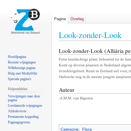
Pagina
Overleg
Look-zonder-Look
Look-zonder-Look (Alliária pet
Naar
Naar
navigatie
zoeken
Hoofdpagina
Forse kruidachtige plant, behorend tot de fami
springen
springen
Recente wijzigingen
Komt op diverse plaatsen in Nederland algeme
Willekeurige pagina
rivierkleigebied. Komt in Zeeland wel voor, m
Hulp met MediaWiki
Ontbreekt nog in de meeste jongere aanplante
Speciale pagina's
Auteur
Hulpmiddelen
Verwijzingen naar deze
-A.M.M. van Haperen
pagina
Gerelateerde wijzigingen
Afdrukversie
Permanente koppeling
Paginagegevens
Categorie
:
Flora