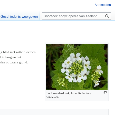
Aanmelden
Z
o
Geschiedenis weergeven
e
k
e
n
mig blad met witte bloemen.
-Limburg en het
elen op zware grond.
Look-zonder-Look, bron: Rudolfous,
Wikimedia