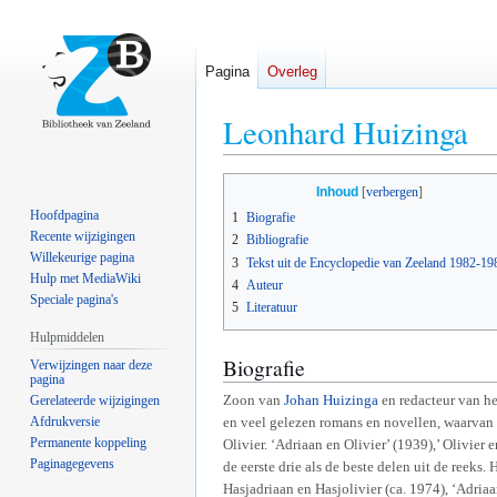
Pagina
Overleg
Leonhard Huizinga
Naar
Naar
Inhoud
navigatie
zoeken
Hoofdpagina
1
Biografie
springen
springen
Recente wijzigingen
2
Bibliografie
Willekeurige pagina
3
Tekst uit de Encyclopedie van Zeeland 1982-19
Hulp met MediaWiki
4
Auteur
Speciale pagina's
5
Literatuur
Hulpmiddelen
Biografie
Verwijzingen naar deze
pagina
Zoon van
Johan Huizinga
en redacteur van he
Gerelateerde wijzigingen
Afdrukversie
en veel gelezen romans en novellen, waarva
Permanente koppeling
Olivier. ‘Adriaan en Olivier’ (1939),’ Olivier
Paginagegevens
de eerste drie als de beste delen uit de reeks.
Hasjadriaan en Hasjolivier (ca. 1974), ‘Adriaa