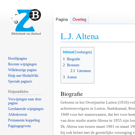
Pagina
Overleg
L.J. Altena
Naar
Naar
Inhoud
navigatie
zoeken
Hoofdpagina
1
Biografie
springen
springen
Recente wijzigingen
2
Bronnen
Willekeurige pagina
2.1
Literatuur
Hulp met MediaWiki
3
Auteur
Speciale pagina's
Hulpmiddelen
Biografie
Verwijzingen naar deze
Geboren in het Overijsselse Lutten (1916) vo
pagina
achtereenvolgens in Lutten, Stadskanaal, Ren
Gerelateerde wijzigingen
1949 voor het staatsexamen, dat het voor hem
Afdrukversie
Permanente koppeling
van deze studie startte Altena in 1955 zijn lo
Paginagegevens
Ds. Altena was tussen maart 1961 en maart 19
hij ook belast met de geestelijke verzorging 