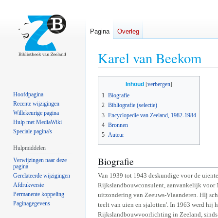
Pagina
Overleg
Karel van Beekom
Naar
Naar
Inhoud
navigatie
zoeken
Hoofdpagina
1
Biografie
springen
springen
Recente wijzigingen
2
Bibliografie (selectie)
Willekeurige pagina
3
Encyclopedie van Zeeland, 1982-1984
Hulp met MediaWiki
4
Bronnen
Speciale pagina's
5
Auteur
Hulpmiddelen
Biografie
Verwijzingen naar deze
pagina
Van 1939 tot 1943 deskundige voor de uientee
Gerelateerde wijzigingen
Afdrukversie
Rijkslandbouwconsulent, aanvankelijk voor 
Permanente koppeling
uitzondering van Zeeuws-Vlaanderen. HIj schr
Paginagegevens
teelt van uien en sjalotten'. In 1963 werd hij
Rijkslandbouwvoorlichting in Zeeland, sinds