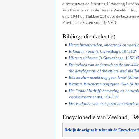
directeur van de Stichting Uitvoering Landb
Van Beekom zat in de Tweede Wereldoorlog in h
eind 1944 op Flakkee 214 door de bezetters 
Provinciale Staten voor de VVD.
Bibliografie (selectie)
Herstelmaatregelen, onderzoek en voorli
Eiland in nood
('s-Gravenhage, 1945)
Uien en sjalotten
('s-Gravenhage, 1952)
De invloed van onderzoek op de ontwikkeli
the development of the onion- and shallo
Eén zwaluw maakt nog geen lente' (Minist
Wenken. Walcheren oogstjaar 1948 (Rijk
Het "zoute" bedrijf; bemesting en bouwp
voedselvoorziening, 1947)
De resultaten van drie jaren onderzoek va
Encyclopedie van Zeeland, 19
Bekijk de originele tekst uit de Encyclope