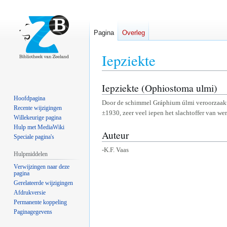
Pagina
Overleg
Iepziekte
Iepziekte (Ophiostoma ulmi)
Naar
Naar
navigatie
zoeken
Hoofdpagina
Door de schimmel Gráphium úlmi veroorzaakt
springen
springen
Recente wijzigingen
±1930, zeer veel iepen het slachtoffer van we
Willekeurige pagina
Hulp met MediaWiki
Auteur
Speciale pagina's
-K.F. Vaas
Hulpmiddelen
Verwijzingen naar deze
pagina
Gerelateerde wijzigingen
Afdrukversie
Permanente koppeling
Paginagegevens