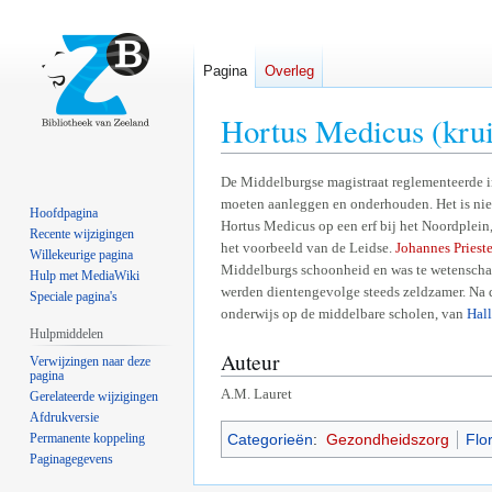
Pagina
Overleg
Hortus Medicus (krui
Naar
Naar
De Middelburgse magistraat reglementeerde i
moeten aanleggen en onderhouden. Het is niet
navigatie
zoeken
Hoofdpagina
Hortus Medicus op een erf bij het Noordplein
springen
springen
Recente wijzigingen
het voorbeeld van de Leidse.
Johannes Prieste
Willekeurige pagina
Middelburgs schoonheid en was te wetenschap
Hulp met MediaWiki
werden dientengevolge steeds zeldzamer. Na d
Speciale pagina's
onderwijs op de middelbare scholen, van
Hall
Hulpmiddelen
Auteur
Verwijzingen naar deze
pagina
A.M. Lauret
Gerelateerde wijzigingen
Afdrukversie
Permanente koppeling
Categorieën
:
Gezondheidszorg
Flo
Paginagegevens