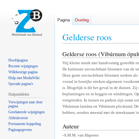
Pagina
Overleg
Gelderse roos
Gelderse roos (Vibúrnum ópul
Naar
Naar
navigatie
zoeken
Hoofdpagina
Vrij kleine struik met handvormig generfde e
springen
springen
Recente wijzigingen
De buitenste onvruchtbare bloemen van de wit
Willekeurige pagina
Deze grote onvruchtbare bloemen werken als l
Hulp met MediaWiki
vooral in bosrijke streken algemeen voorkomt.
Speciale pagina's
is. Mogelijk is dit het geval in de duinen. Zi
beplantingen en in heggen en windringen. Op
Hulpmiddelen
verspreiden. In tuinen en parken zijn soms o
Verwijzingen naar deze
pagina
Vibúrnum lantána en Vibúrnum plicátum). De
Gerelateerde wijzigingen
hebben, worden meestal met de streeknaam 's
Afdrukversie
Permanente koppeling
Auteur
Paginagegevens
-A.M.M. van Haperen