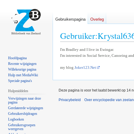
Gebruikerspagina
Overleg
Gebruiker
:
Krystal63
Naar
Naar
I'm Bradley and I live in Ewingar.
I'm interested in Social Service, Canoeing and 
navigatie
zoeken
Hoofdpagina
springen
springen
Recente wijzigingen
my blog
Joker123.Net
Willekeurige pagina
Hulp met MediaWiki
Speciale pagina's
Deze pagina is voor het laatst bewerkt op 14 
Hulpmiddelen
Verwijzingen naar deze
Privacybeleid
Over encyclopedie van zeela
pagina
Gerelateerde wijzigingen
Gebruikersbijdragen
Logboeken
Gebruikersgroepen
weergeven