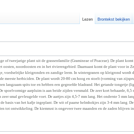
Lezen
Brontekst bekijken
ge of tweejarige plant uit de grassenfamilie (Gramineae of Poaceae). De plant komt 
t oosten, noordoosten en in het rivierengebied. Daarnaast komt de plant voor in 
, voedselrijke kleigronden en zandige leem. In wintergranen op kleigrond wordt d
n de meeste herbiciden. De plant wordt 20-80 cm hoog en stoelt (vorming van zijsprui
lopen langzaam spits toe en hebben een gegroefde bladrand. Het getande tongetje (lig
De spoelvormige aarpluim is aan beide zijden versmald. De zeer kort behaarde, 6,5 
zeer smal gevleugelde voet. De aartjes zijn 4,5-7 mm lang. Het onderste 5 mm lan
 de basis van het kafje ingeplant. De wit of paarse helmhokjes zijn 3-4 mm lang. De
n tot ontwikkeling. De kiemrust is ongeveer twee maanden en de zaden blijven in