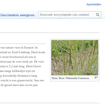
Aanmelden
Z
o
Geschiedenis weergeven
e
k
e
n
van nature voor in Eurazië. In
Zeeland en Zuid-Limburg. Duist komt
e soort beschouwd als een te
ten) aan de voet sterk uit. De voet
ula) is 2,2 mm lang. Duist bloeit
mm lange kelkkafjes zijn tot
ge kroonkafje (lemma) is lang
Duist. Bron: Wikimedia Commons
 vrucht is een graanvrucht. Aan een
 de grond meer dan zeven jaar