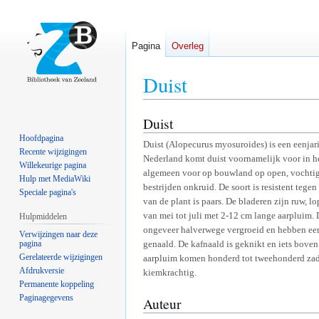
Pagina
Overleg
Duist
Duist
Naar
Naar
navigatie
zoeken
Hoofdpagina
Duist (Alopecurus myosuroides) is een eenjari
springen
springen
Recente wijzigingen
Nederland komt duist voornamelijk voor in he
Willekeurige pagina
algemeen voor op bouwland op open, vochtige
Hulp met MediaWiki
bestrijden onkruid. De soort is resistent tege
Speciale pagina's
van de plant is paars. De bladeren zijn ruw, 
van mei tot juli met 2-12 cm lange aarpluim. 
Hulpmiddelen
ongeveer halverwege vergroeid en hebben een 
Verwijzingen naar deze
pagina
genaald. De kafnaald is geknikt en iets boven
Gerelateerde wijzigingen
aarpluim komen honderd tot tweehonderd zade
Afdrukversie
kiemkrachtig.
Permanente koppeling
Paginagegevens
Auteur