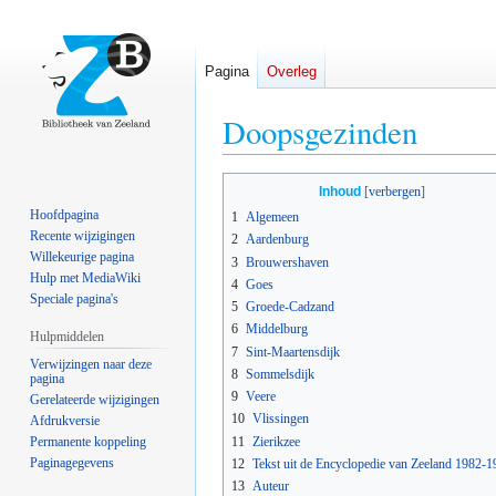
Pagina
Overleg
Doopsgezinden
Naar
Naar
Inhoud
navigatie
zoeken
Hoofdpagina
1
Algemeen
springen
springen
Recente wijzigingen
2
Aardenburg
Willekeurige pagina
3
Brouwershaven
Hulp met MediaWiki
4
Goes
Speciale pagina's
5
Groede-Cadzand
6
Middelburg
Hulpmiddelen
7
Sint-Maartensdijk
Verwijzingen naar deze
8
Sommelsdijk
pagina
9
Veere
Gerelateerde wijzigingen
10
Vlissingen
Afdrukversie
11
Zierikzee
Permanente koppeling
Paginagegevens
12
Tekst uit de Encyclopedie van Zeeland 1982-1
13
Auteur