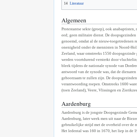
14
Literatuur
Algemeen
Protestantse sekte (groep), ook anabaptisten
eed; geen militaire dienst. De doopsgezinden
genoemd, omdat al de nieuw-toegetredenen r
onenigheid onder de mennisten in Noord-Holl
Zeeland, waar omstreeks 1550 doopsgezinde g
werden voortdurend versterkt door vluchteli
bleek tijdens de nationale synode van Dordre
antwoord van de synode was, dat de dienaren 
gehoorzaam te zullen zijn. De doopsgezinden 
verantwoording roepen. Omstreeks 1600 ware
(toen Zeeland), Veere, Vlissingen en Zierikz
Aardenburg
Aardenburg is de jongste Doopsgezinde Gemee
Aardenburg, later week men uit naar de Biez
gebruikelijke strijd met de overheid over de 
Het ledental was 160 in 1670, het liep in de 1