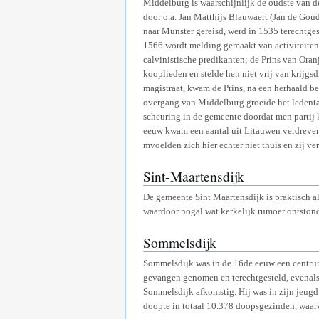
Middelburg is waarschijnlijk de oudste van 
door o.a. Jan Matthijs Blauwaert (Jan de Go
naar Munster gereisd, werd in 1535 terechtge
1566 wordt melding gemaakt van activiteiten
calvinistische predikanten; de Prins van Ora
kooplieden en stelde hen niet vrij van krijg
magistraat, kwam de Prins, na een herhaald b
overgang van Middelburg groeide het ledenta
scheuring in de gemeente doordat men partij 
eeuw kwam een aantal uit Litauwen verdreven
mvoelden zich hier echter niet thuis en zij v
Sint-Maartensdijk
De gemeente Sint Maartensdijk is praktisch a
waardoor nogal wat kerkelijk rumoer ontstond 
Sommelsdijk
Sommelsdijk was in de 16de eeuw een centrum 
gevangen genomen en terechtgesteld, evenals
Sommelsdijk afkomstig. Hij was in zijn jeugd
doopte in totaal 10.378 doopsgezinden, waar