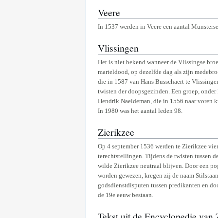
Veere
In 1537 werden in Veere een aantal Munsterse
Vlissingen
Het is niet bekend wanneer de Vlissingse bro
marteldood, op dezelfde dag als zijn medebr
die in 1587 van Hans Busschaert te Vlissing
twisten der doopsgezinden. Een groep, onder
Hendrik Naeldeman, die in 1556 naar voren k
In 1980 was het aantal leden 98.
Zierikzee
Op 4 september 1536 werden te Zierikzee vier
terechtstellingen. Tijdens de twisten tussen
wilde Zierikzee neutraal blijven. Door een p
worden gewezen, kregen zij de naam Stilstaan
godsdienstdisputen tussen predikanten en doo
de 19e eeuw bestaan.
Tekst uit de Encyclopedie van