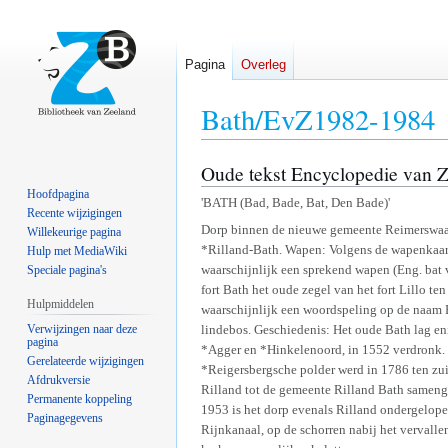
Pagina
Overleg
Bath/EvZ1982-1984
Oude tekst Encyclopedie van 
Naar
Naar
navigatie
zoeken
Hoofdpagina
'BATH (Bad, Bade, Bat, Den Bade)'
springen
springen
Recente wijzigingen
Dorp binnen de nieuwe gemeente Reimerswaal,
Willekeurige pagina
*Rilland-Bath. Wapen: Volgens de wapenkaart 
Hulp met MediaWiki
waarschijnlijk een sprekend wapen (Eng. ba
Speciale pagina's
fort Bath het oude zegel van het fort Lillo 
Hulpmiddelen
waarschijnlijk een woordspeling op de naam B
lindebos. Geschiedenis: Het oude Bath lag eni
Verwijzingen naar deze
pagina
*Agger en *Hinkelenoord, in 1552 verdronk. D
Gerelateerde wijzigingen
*Reigersbergsche polder werd in 1786 ten zu
Afdrukversie
Rilland tot de gemeente Rilland Bath samenge
Permanente koppeling
1953 is het dorp evenals Rilland ondergelope
Paginagegevens
Rijnkanaal, op de schorren nabij het vervalle