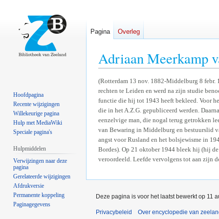
Pagina
Overleg
Adriaan Meerkamp 
Naar
Naar
(Rotterdam 13 nov. 1882-Middelburg 8 febr.
rechten te Leiden en werd na zijn studie beno
navigatie
zoeken
Hoofdpagina
functie die hij tot 1943 heeft bekleed. Voor h
springen
springen
Recente wijzigingen
die in het A.Z.G. gepubliceerd werden. Daar
Willekeurige pagina
eenzelvige man, die nogal terug getrokken le
Hulp met MediaWiki
van Bewaring in Middelburg en bestuurslid v
Speciale pagina's
angst voor Rusland en het bolsjewisme in 19
Hulpmiddelen
Bordes). Op 21 oktober 1944 bleek hij (hij de
veroordeeld. Leefde vervolgens tot aan zijn d
Verwijzingen naar deze
pagina
Gerelateerde wijzigingen
Afdrukversie
Permanente koppeling
Deze pagina is voor het laatst bewerkt op 11 
Paginagegevens
Privacybeleid
Over encyclopedie van zeela