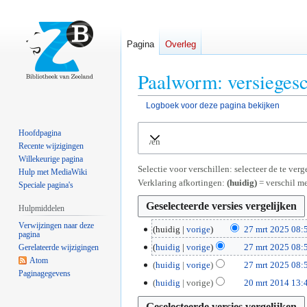
Pagina
Overleg
Paalworm: versiegesc
Logboek voor deze pagina bekijken
Naar
Naar
Hoofdpagina
Uitvouwen
navigatie
zoeken
Recente wijzigingen
springen
springen
Willekeurige pagina
Selectie voor verschillen: selecteer de te ve
Hulp met MediaWiki
Verklaring afkortingen:
(huidig)
= verschil me
Speciale pagina's
Hulpmiddelen
Verwijzingen naar deze
2
huidig
vorige
27 mrt 2025 08:
pagina
G
7
huidig
vorige
27 mrt 2025 08:
Gerelateerde wijzigingen
e
m
G
Atom
huidig
vorige
27 mrt 2025 08:
e
r
Paginagegevens
e
G
2
huidig
vorige
20 mrt 2014 13:
n
t
e
e
0
b
2
n
e