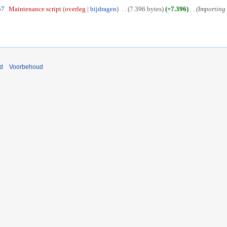
57
Maintenance script
overleg
bijdragen
7.396 bytes
+7.396
Importing t
nd
Voorbehoud