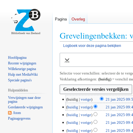
Pagina
Overleg
Grevelingenbekken: v
Logboek voor deze pagina bekijken
Naar
Naar
Hoofdpagina
Uitvouwen
navigatie
zoeken
Recente wijzigingen
springen
springen
Willekeurige pagina
Selectie voor verschillen: selecteer de te ve
Hulp met MediaWiki
Verklaring afkortingen:
(huidig)
= verschil me
Speciale pagina's
Hulpmiddelen
Verwijzingen naar deze
2
huidig
vorige
21 jan 2025 09:
pagina
G
1
huidig
vorige
21 jan 2025 09:
Gerelateerde wijzigingen
e
j
G
Atom
huidig
vorige
21 jan 2025 09:
e
a
Paginagegevens
e
G
huidig
vorige
21 jan 2025 09:
n
n
e
e
G
b
2
huidig
vorige
21 jan 2025 09:
n
e