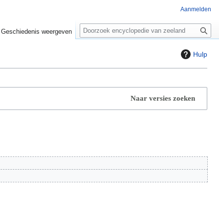
Aanmelden
Z
o
Geschiedenis weergeven
e
k
Hulp
e
n
Naar versies zoeken