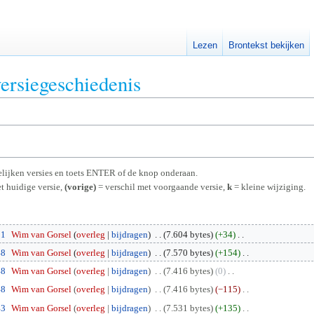
Lezen
Brontekst bekijken
ersiegeschiedenis
rgelijken versies en toets ENTER of de knop onderaan.
t huidige versie,
(vorige)
= verschil met voorgaande versie,
k
= kleine wijziging.
51
Wim van Gorsel
overleg
bijdragen
7.604 bytes
+34
48
Wim van Gorsel
overleg
bijdragen
7.570 bytes
+154
48
Wim van Gorsel
overleg
bijdragen
7.416 bytes
0
48
Wim van Gorsel
overleg
bijdragen
7.416 bytes
−115
43
Wim van Gorsel
overleg
bijdragen
7.531 bytes
+135