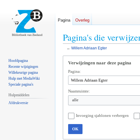
Pagina
Overleg
Pagina's die verwijz
←
Willem Adriaan Egter
Naar
Naar
Hoofdpagina
Verwijzingen naar deze pagina
navigatie
zoeken
Recente wijzigingen
Pagina:
springen
springen
Willekeurige pagina
Hulp met MediaWiki
Speciale pagina's
Naamruimte:
Hulpmiddelen
alle
Afdrukversie
Invoeging sjablonen verbergen
OK