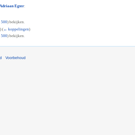
Adriaan Egter
:
|
500
) bekijken.
a)
(
← koppelingen
)
|
500
) bekijken.
nd
Voorbehoud