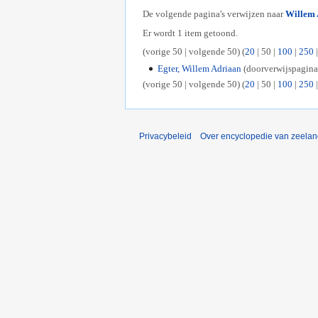
De volgende pagina's verwijzen naar
Willem 
Er wordt 1 item getoond.
(
vorige 50
|
volgende 50
) (
20
|
50
|
100
|
250
Egter, Willem Adriaan
(doorverwijspagin
(
vorige 50
|
volgende 50
) (
20
|
50
|
100
|
250
Privacybeleid
Over encyclopedie van zeela