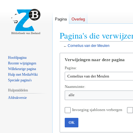
Pagina
Overleg
Pagina's die verwijz
←
Cornelius van der Meulen
Naar
Naar
Hoofdpagina
Verwijzingen naar deze pagina
navigatie
zoeken
Recente wijzigingen
Pagina:
springen
springen
Willekeurige pagina
Hulp met MediaWiki
Speciale pagina's
Naamruimte:
Hulpmiddelen
alle
Afdrukversie
Invoeging sjablonen verbergen
OK