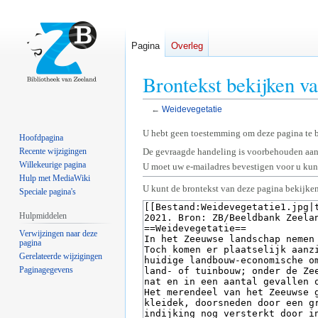
Pagina
Overleg
Brontekst bekijken v
←
Weidevegetatie
Naar
Naar
U hebt geen toestemming om deze pagina te 
Hoofdpagina
navigatie
zoeken
Recente wijzigingen
De gevraagde handeling is voorbehouden aan
springen
springen
Willekeurige pagina
U moet uw e-mailadres bevestigen voor u kunt
Hulp met MediaWiki
U kunt de brontekst van deze pagina bekijken
Speciale pagina's
Hulpmiddelen
Verwijzingen naar deze
pagina
Gerelateerde wijzigingen
Paginagegevens