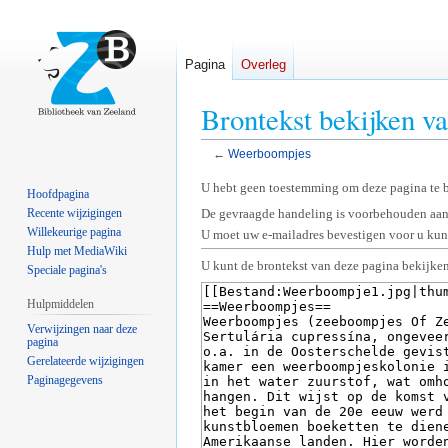
Pagina
Overleg
Brontekst bekijken 
←
Weerboompjes
Naar
Naar
U hebt geen toestemming om deze pagina te 
Hoofdpagina
navigatie
zoeken
Recente wijzigingen
De gevraagde handeling is voorbehouden aan
springen
springen
Willekeurige pagina
U moet uw e-mailadres bevestigen voor u kunt
Hulp met MediaWiki
U kunt de brontekst van deze pagina bekijken
Speciale pagina's
Hulpmiddelen
Verwijzingen naar deze
pagina
Gerelateerde wijzigingen
Paginagegevens