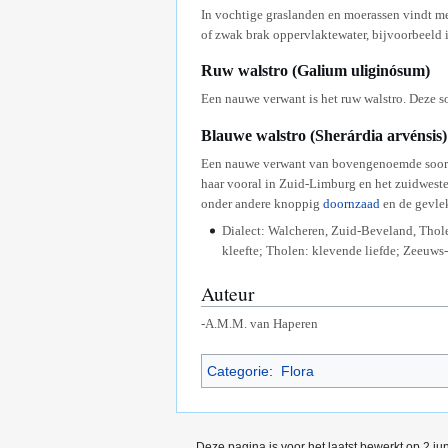
In vochtige graslanden en moerassen vindt me
of zwak brak oppervlaktewater, bijvoorbeeld
Ruw walstro (Galium uliginósum)
Een nauwe verwant is het ruw walstro. Deze s
Blauwe walstro (Sherárdia arvénsis)
Een nauwe verwant van bovengenoemde soorten
haar vooral in Zuid-Limburg en het zuidweste
onder andere knoppig
doornzaad
en de gevle
Dialect: Walcheren, Zuid-Beveland, Tho
kleefte; Tholen: klevende liefde; Zeeuws-
Auteur
-A.M.M. van Haperen
Categorie
:
Flora
Deze pagina is voor het laatst bewerkt op 2 j