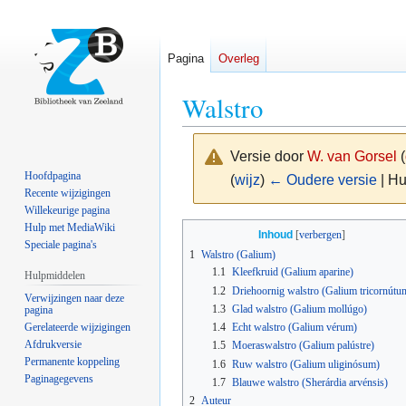
Pagina
Overleg
Walstro
Versie door
W. van Gorsel
(
Hoofdpagina
(
wijz
)
← Oudere versie
| Hu
Recente wijzigingen
Willekeurige pagina
Naar
Naar
Hulp met MediaWiki
Inhoud
Speciale pagina's
navigatie
zoeken
1
Walstro (Galium)
springen
springen
1.1
Kleefkruid (Galium aparine)
Hulpmiddelen
1.2
Driehoornig walstro (Galium tricornútu
Verwijzingen naar deze
1.3
Glad walstro (Galium mollúgo)
pagina
Gerelateerde wijzigingen
1.4
Echt walstro (Galium vérum)
Afdrukversie
1.5
Moeraswalstro (Galium palústre)
Permanente koppeling
1.6
Ruw walstro (Galium uliginósum)
Paginagegevens
1.7
Blauwe walstro (Sherárdia arvénsis)
2
Auteur