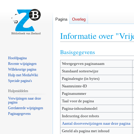
Pagina
Overleg
Informatie over "Vrije
Basisgegevens
Naar
Naar
navigatie
zoeken
Hoofdpagina
Weergegeven paginanaam
springen
springen
Recente wijzigingen
Willekeurige pagina
Standaard sorteerwijze
Hulp met MediaWiki
Paginalengte (in bytes)
Speciale pagina's
Naamruimte-ID
Hulpmiddelen
Paginanummer
Verwijzingen naar deze
Taal voor de pagina
pagina
Gerelateerde wijzigingen
Pagina-inhoudsmodel
Paginagegevens
Indexering door robots
Aantal doorverwijzingen naar deze pagina
Geteld als pagina met inhoud