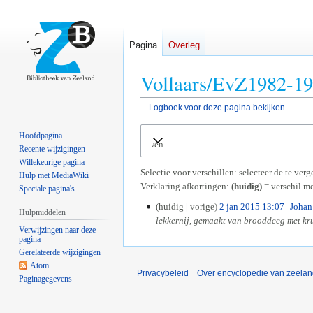
Pagina
Overleg
Vollaars/EvZ1982-198
Logboek voor deze pagina bekijken
Naar
Naar
Hoofdpagina
Uitvouwen
navigatie
zoeken
Recente wijzigingen
springen
springen
Willekeurige pagina
Selectie voor verschillen: selecteer de te ve
Hulp met MediaWiki
Verklaring afkortingen:
(huidig)
= verschil me
Speciale pagina's
huidig
vorige
2 jan 2015 13:07
Johan
2
Hulpmiddelen
lekkernij, gemaakt van brooddeeg met kru
j
Verwijzingen naar deze
a
pagina
n
Gerelateerde wijzigingen
2
Atom
Privacybeleid
Over encyclopedie van zeela
0
Paginagegevens
1
5