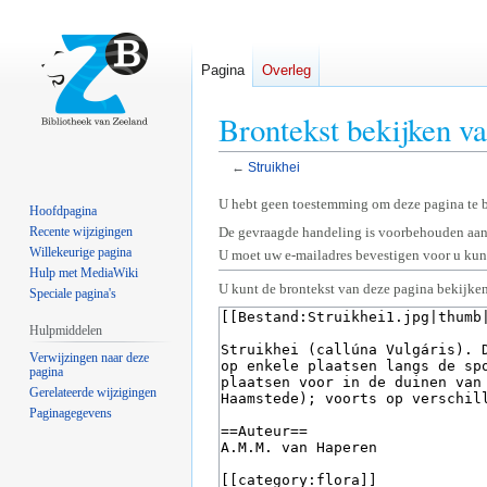
Pagina
Overleg
Brontekst bekijken va
←
Struikhei
Naar
Naar
U hebt geen toestemming om deze pagina te 
Hoofdpagina
navigatie
zoeken
Recente wijzigingen
De gevraagde handeling is voorbehouden aan
springen
springen
Willekeurige pagina
U moet uw e-mailadres bevestigen voor u kunt
Hulp met MediaWiki
U kunt de brontekst van deze pagina bekijken
Speciale pagina's
Hulpmiddelen
Verwijzingen naar deze
pagina
Gerelateerde wijzigingen
Paginagegevens