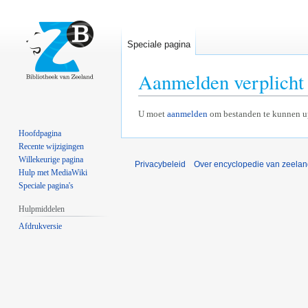
Speciale pagina
Aanmelden verplicht
Naar
Naar
U moet
aanmelden
om bestanden te kunnen u
navigatie
zoeken
Hoofdpagina
springen
springen
Recente wijzigingen
Willekeurige pagina
Privacybeleid
Over encyclopedie van zeela
Hulp met MediaWiki
Speciale pagina's
Hulpmiddelen
Afdrukversie