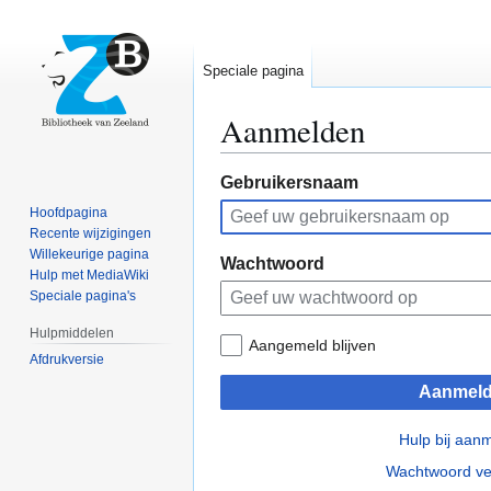
Speciale pagina
Aanmelden
Naar
Naar
Gebruikersnaam
navigatie
zoeken
Hoofdpagina
springen
springen
Recente wijzigingen
Willekeurige pagina
Wachtwoord
Hulp met MediaWiki
Speciale pagina's
Hulpmiddelen
Aangemeld blijven
Afdrukversie
Aanmel
Hulp bij aan
Wachtwoord ve