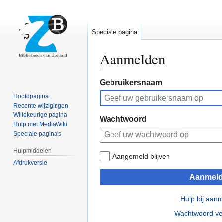
Speciale pagina
Aanmelden
Naar
Naar
Gebruikersnaam
navigatie
zoeken
Hoofdpagina
springen
springen
Recente wijzigingen
Willekeurige pagina
Wachtwoord
Hulp met MediaWiki
Speciale pagina's
Hulpmiddelen
Aangemeld blijven
Afdrukversie
Aanmel
Hulp bij aan
Wachtwoord ve