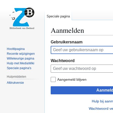
Speciale pagina
Aanmelden
Naar
Naar
Gebruikersnaam
navigatie
zoeken
Hoofdpagina
springen
springen
Recente wijzigingen
Willekeurige pagina
Wachtwoord
Hulp met MediaWiki
Speciale pagina's
Hulpmiddelen
Aangemeld blijven
Afdrukversie
Aanmel
Hulp bij aan
Wachtwoord ve