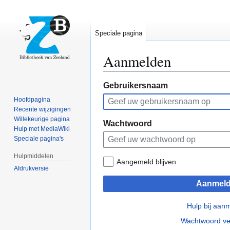
Speciale pagina
Aanmelden
Naar
Naar
Gebruikersnaam
navigatie
zoeken
Hoofdpagina
springen
springen
Recente wijzigingen
Willekeurige pagina
Wachtwoord
Hulp met MediaWiki
Speciale pagina's
Hulpmiddelen
Aangemeld blijven
Afdrukversie
Aanmel
Hulp bij aan
Wachtwoord ve