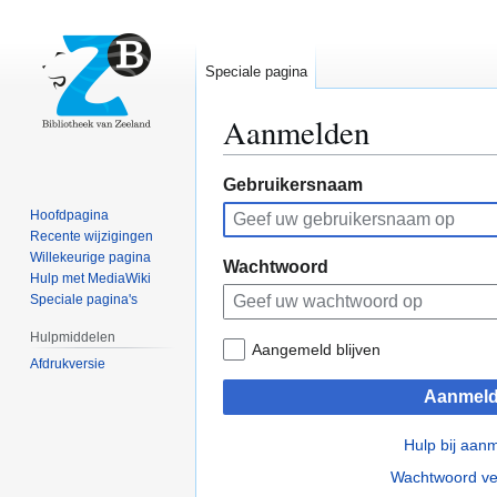
Speciale pagina
Aanmelden
Naar
Naar
Gebruikersnaam
navigatie
zoeken
Hoofdpagina
springen
springen
Recente wijzigingen
Willekeurige pagina
Wachtwoord
Hulp met MediaWiki
Speciale pagina's
Hulpmiddelen
Aangemeld blijven
Afdrukversie
Aanmel
Hulp bij aan
Wachtwoord ve