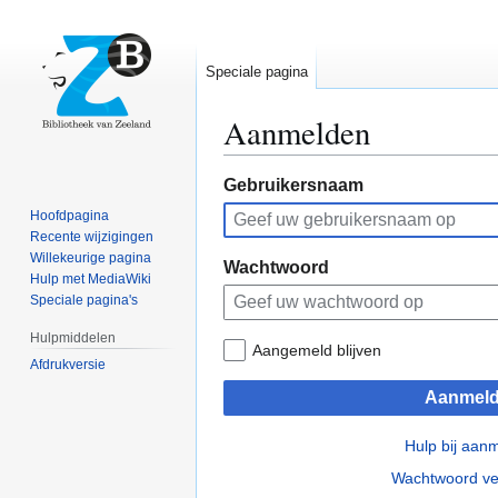
Speciale pagina
Aanmelden
Naar
Naar
Gebruikersnaam
navigatie
zoeken
Hoofdpagina
springen
springen
Recente wijzigingen
Willekeurige pagina
Wachtwoord
Hulp met MediaWiki
Speciale pagina's
Hulpmiddelen
Aangemeld blijven
Afdrukversie
Aanmel
Hulp bij aan
Wachtwoord ve