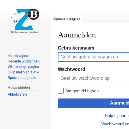
Speciale pagina
Aanmelden
Naar
Naar
Gebruikersnaam
navigatie
zoeken
Hoofdpagina
springen
springen
Recente wijzigingen
Willekeurige pagina
Wachtwoord
Hulp met MediaWiki
Speciale pagina's
Hulpmiddelen
Aangemeld blijven
Afdrukversie
Aanmel
Hulp bij aan
Wachtwoord ve