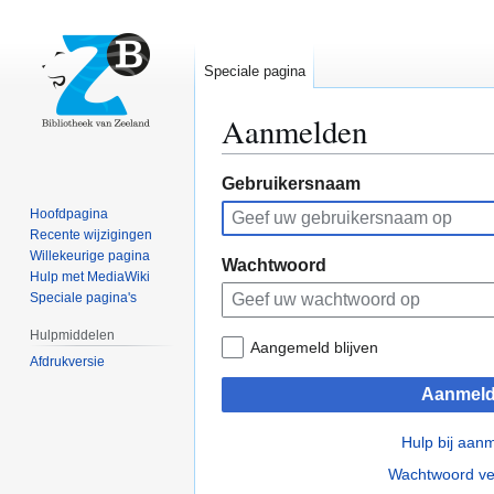
Speciale pagina
Aanmelden
Naar
Naar
Gebruikersnaam
navigatie
zoeken
Hoofdpagina
springen
springen
Recente wijzigingen
Willekeurige pagina
Wachtwoord
Hulp met MediaWiki
Speciale pagina's
Hulpmiddelen
Aangemeld blijven
Afdrukversie
Aanmel
Hulp bij aan
Wachtwoord ve