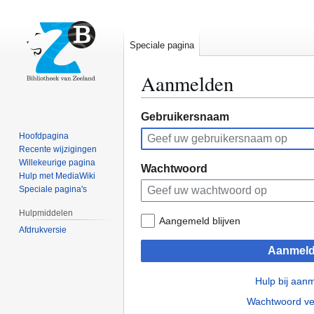
Speciale pagina
Aanmelden
Naar
Naar
Gebruikersnaam
navigatie
zoeken
Hoofdpagina
springen
springen
Recente wijzigingen
Willekeurige pagina
Wachtwoord
Hulp met MediaWiki
Speciale pagina's
Hulpmiddelen
Aangemeld blijven
Afdrukversie
Aanmel
Hulp bij aan
Wachtwoord ve