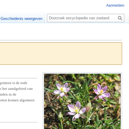
Aanmelden
Z
o
Geschiedenis weergeven
e
k
e
n
lgemeen is de rode
in het zandgebied van
anden in de
 soorten komen algemeen