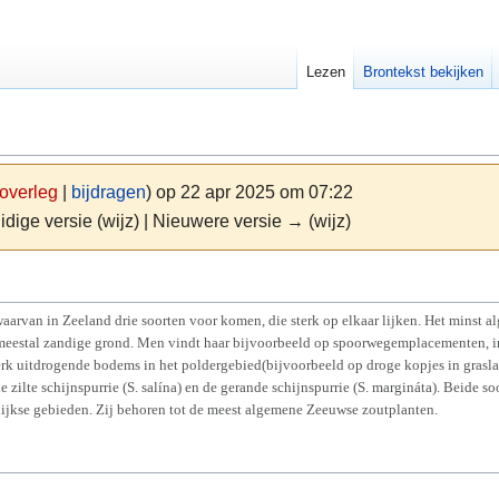
Lezen
Brontekst bekijken
overleg
|
bijdragen
)
op 22 apr 2025 om 07:22
idige versie (wijz) | Nieuwere versie → (wijz)
 waarvan in Zeeland drie soorten voor komen, die sterk op elkaar lijken. Het minst a
, meestal zandige grond. Men vindt haar bijvoorbeeld op spoorwegemplacementen, 
rk uitdrogende bodems in het poldergebied(bijvoorbeeld op droge kopjes in grasl
e zilte schijnspurrie (S. salína) en de gerande schijnspurrie (S. margináta). Beide
dijkse gebieden. Zij behoren tot de meest algemene Zeeuwse zoutplanten.