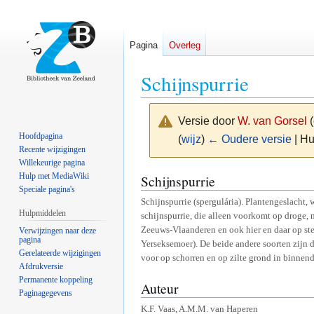
Pagina
Overleg
Schijnspurrie
Versie door
W. van Gorsel
(
Hoofdpagina
(
wijz
)
← Oudere versie
| Hu
Recente wijzigingen
Willekeurige pagina
Naar
Naar
Hulp met MediaWiki
Schijnspurrie
Speciale pagina's
navigatie
zoeken
Schijnspurrie (spergulária). Plantengeslacht,
springen
springen
Hulpmiddelen
schijnspurrie, die alleen voorkomt op droge
Zeeuws-Vlaanderen en ook hier en daar op ste
Verwijzingen naar deze
pagina
Yerseksemoer). De beide andere soorten zijn d
Gerelateerde wijzigingen
voor op schorren en op zilte grond in binnen
Afdrukversie
Permanente koppeling
Auteur
Paginagegevens
K.F. Vaas, A.M.M. van Haperen