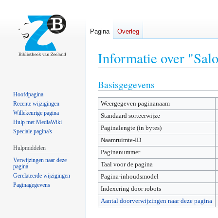
Pagina
Overleg
Informatie over "Sal
Basisgegevens
Naar
Naar
navigatie
zoeken
Hoofdpagina
Weergegeven paginanaam
springen
springen
Recente wijzigingen
Willekeurige pagina
Standaard sorteerwijze
Hulp met MediaWiki
Paginalengte (in bytes)
Speciale pagina's
Naamruimte-ID
Hulpmiddelen
Paginanummer
Verwijzingen naar deze
Taal voor de pagina
pagina
Gerelateerde wijzigingen
Pagina-inhoudsmodel
Paginagegevens
Indexering door robots
Aantal doorverwijzingen naar deze pagina