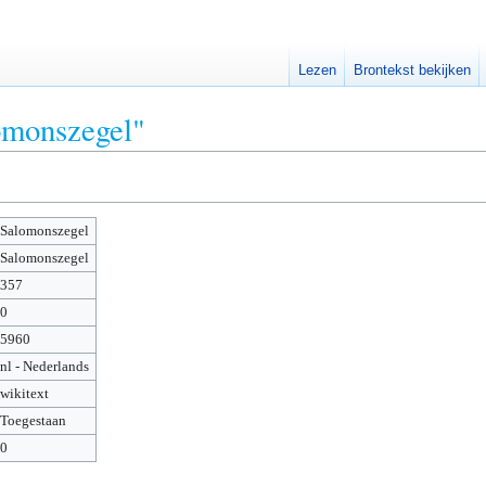
Lezen
Brontekst bekijken
omonszegel"
Salomonszegel
Salomonszegel
357
0
5960
nl - Nederlands
wikitext
Toegestaan
0