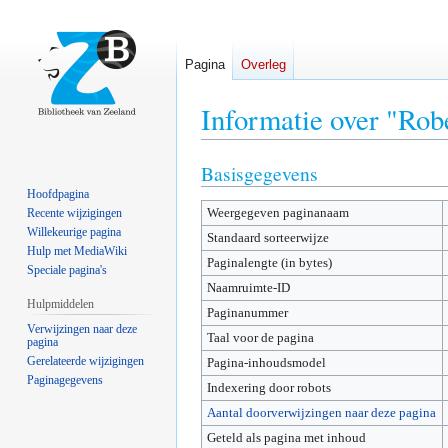
Pagina
Overleg
Informatie over "Ro
Basisgegevens
Naar
Naar
navigatie
zoeken
Hoofdpagina
Weergegeven paginanaam
springen
springen
Recente wijzigingen
Willekeurige pagina
Standaard sorteerwijze
Hulp met MediaWiki
Paginalengte (in bytes)
Speciale pagina's
Naamruimte-ID
Hulpmiddelen
Paginanummer
Verwijzingen naar deze
Taal voor de pagina
pagina
Gerelateerde wijzigingen
Pagina-inhoudsmodel
Paginagegevens
Indexering door robots
Aantal doorverwijzingen naar deze pagina
Geteld als pagina met inhoud