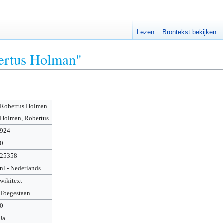
Lezen
Brontekst bekijken
bertus Holman"
Robertus Holman
Holman, Robertus
924
0
25358
nl - Nederlands
wikitext
Toegestaan
0
Ja