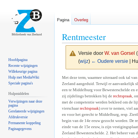
Pagina
Overleg
Rentmeester
Versie door
W. van Gorsel
(
Hoofdpagina
(
wijz
)
← Oudere versie
| Hu
Recente wijzigingen
Willekeurige pagina
Naar
Naar
Met deze term, waarmee uiteraard ook tal van 
Hulp met MediaWiki
Speciale pagina's
Zeeland aangeduid. Terwijl er aanvankelijk sl
navigatie
zoeken
een te Middelburg voor Bewesterschelde en ee
springen
springen
Hulpmiddelen
zij zijdelings betrokken bij de
rechtspraak
, o
Verwijzingen naar deze
met de competentie werden bekleed om de lijfs
pagina
vierschaar
rechtspraak
) over te nemen, viel a
Gerelateerde wijzigingen
en voor het gerecht te Middelburg, resp. Zie
Afdrukversie
begin van de 14e eeuw gezocht worden. De ren
Permanente koppeling
einde van de 15e eeuw, is zijn vestigingspl
Paginagegevens
Zeeland Bewesterschelde. 2. Het beheer van de