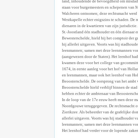
land, inhoudende de bevoegdheid om misdadig
staan voor burgemeesters en schepenen van Mid
Walcheren ontnomen; deze rechtsmacht werd t
Westkapelle echter enigszins te schaden. De re
dienaren in de kwartieren van zijn jurisdicti
St.-Joostland één stadhouder en één dienaar 
Bewesterschelde, hield hij het comptoir der g
hij allerlei uitgaven. Voorts was hij stadhoud
leenmannen; samen met deze leenmannen vormd
(aangewezen door de Staten). Het leenhof had
kwamen deze voor het college van gecommitte
1674, in eerste aanleg voor het hof van Holla
en leenmannen, maar ook het leenhof van Hol
Beoosterschelde. De oorsprong van het ambt 
Beoosterschelde hield verblijf binnen de sta
hebben echter de ambtenaar van Beoostersche
In de loop van de 17e eeuw heeft men deze maa
Noordgouwe teruggegeven. De rechtsmacht ove
Zierikzee. Als beheerder van de grafelijke do
allerlei uitgaven. Voorts was hij stadhouder v
leenmannen; samen met deze leenmannen vormd
Het leenhof had verder voor de lopende zaken e