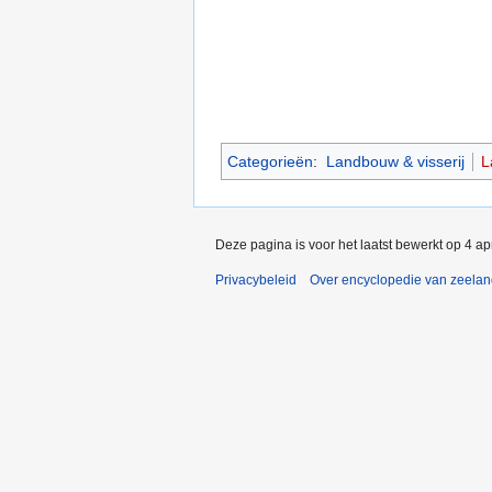
Categorieën
:
Landbouw & visserij
L
Deze pagina is voor het laatst bewerkt op 4 a
Privacybeleid
Over encyclopedie van zeela