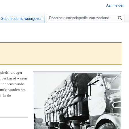
Aanmelden
Z
o
Geschiedenis weergeven
e
k
e
n
jdsels, vroeger
s per kar of wagen
ht opeenstaande
bruikt worden om
. In de