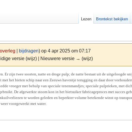
Lezen
Brontekst bekijken
overleg
|
bijdragen
)
op 4 apr 2025 om 07:17
idige versie (wijz) | Nieuwere versie → (wijz)
n. Er zijn twee soorten, natte en droge pulp; de natte bestaat uit de uitgeloogde sni
ht met het bieten schip naar een Zeeuws haventje terugging en daar door veehouder
iedde vroeger met behulp van speciale tenenmandjes; speciale pulprieken, met dic
ebruikt. De afgewerkte stoom kon in het bietsuiker fabricageproces met succes ge
inkuilverliezen te worden geleden en beperkter volume betekende winst op transport
 weer voorgeweekt met water.