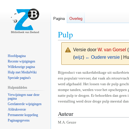
Pagina
Overleg
Pulp
Versie door
W. van Gorsel
(
Hoofdpagina
(
wijz
)
← Oudere versie
| Hu
Recente wijzigingen
Willekeurige pagina
Naar
Naar
Bijproduct van suikerfabrikage uit suikerbiete
Hulp met MediaWiki
Speciale pagina's
een populair veevoer, dat vaak als retourvrac
navigatie
zoeken
werd afgehaald. Het lossen van de pulp gesch
springen
springen
Hulpmiddelen
stompe tanden, werden voor het opscheppen g
Verwijzingen naar deze
natte pulp te drogen. Er behoefden dan geen 
pagina
veestalling werd deze droge pulp meestal dan
Gerelateerde wijzigingen
Afdrukversie
Auteur
Permanente koppeling
Paginagegevens
M.A. Geuze