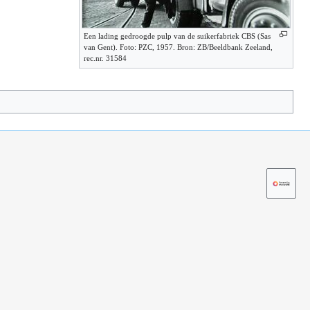
Een lading gedroogde pulp van de suikerfabriek CBS (Sas
van Gent). Foto: PZC, 1957. Bron: ZB/Beeldbank Zeeland,
rec.nr. 31584