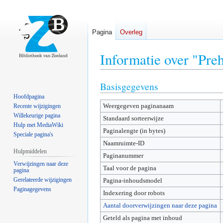
Pagina
Overleg
Informatie over "Preh
Basisgegevens
Naar
Naar
navigatie
zoeken
Hoofdpagina
Weergegeven paginanaam
springen
springen
Recente wijzigingen
Willekeurige pagina
Standaard sorteerwijze
Hulp met MediaWiki
Paginalengte (in bytes)
Speciale pagina's
Naamruimte-ID
Hulpmiddelen
Paginanummer
Verwijzingen naar deze
Taal voor de pagina
pagina
Gerelateerde wijzigingen
Pagina-inhoudsmodel
Paginagegevens
Indexering door robots
Aantal doorverwijzingen naar deze pagina
Geteld als pagina met inhoud